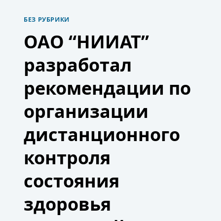
И
СНИЗИТЬ
БЕЗ РУБРИКИ
РИСКИ
ШТРАФОВ:
ОАО “НИИАТ”
ОНЛАЙН
СЕМИНАР
разработал
НИИАТ,
14
ФЕВРАЛЯ
рекомендации по
организации
дистанционного
контроля
состояния
здоровья