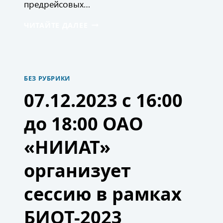
предрейсовых…
ОАО
ЧИТАЙТЕ ДАЛЕЕ
«НИИАТ»
ПРОВЕЛ
СЕССИЮ
ПО
ВОПРОСАМ
БЕЗ РУБРИКИ
ДИСТАНЦИОННЫХ
МЕДИЦИНСКИХ
07.12.2023 с 16:00
ОСМОТРОВ
до 18:00 ОАО
«НИИАТ»
организует
сессию в рамках
БИОТ-2023