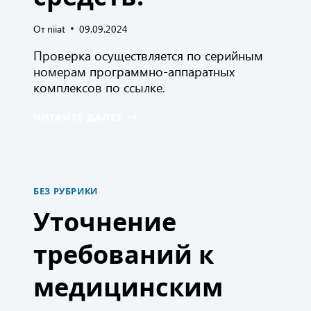
От
niiat
09.09.2024
Проверка осуществляется по серийным
номерам программно-аппаратных
комплексов по ссылке.
ОАО
ЧИТАЙТЕ ДАЛЕЕ
«НИИАТ»
С
10.09.2024
Г.
ПРЕДОСТАВЛЯЕТ
БЕЗ РУБРИКИ
ВОЗМОЖНОСТЬ
ОСУЩЕСТВЛЯТЬ
Уточнение
ONLINE-
ПРОВЕРКУ
требований к
ФАКТА
РЕГИСТРАЦИИ
В
медицинским
АВТОМАТИЗИРОВАННОЙ
ИНФОРМАЦИОННОЙ