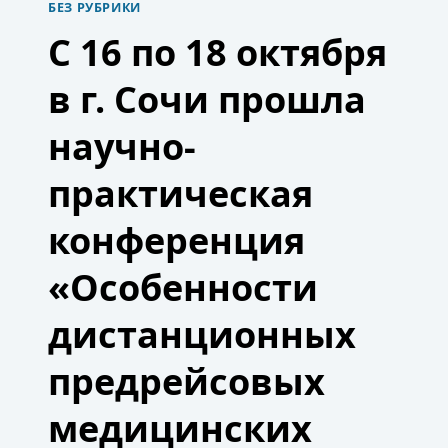
БЕЗ РУБРИКИ
ДИСТАНЦИОННОГО
КОНТРОЛЯ
С 16 по 18 октября
СОСТОЯНИЯ
ЗДОРОВЬЯ
в г. Сочи прошла
ВОДИТЕЛЕЙ,
ГДЕ
СФОРМУЛИРОВАНЫ
научно-
ОСНОВНЫЕ
ТРЕБОВАНИЯ
практическая
К
МЕДИЦИНСКОМУ
ОБОРУДОВАНИЮ,
конференция
ПРОЦЕССУ
ПРОВЕДЕНИЯ
«Особенности
МЕДОСМОТРОВ,
ОБЯЗАТЕЛЬСТВА
ТРАНСПОРТНЫХ
дистанционных
КОМПАНИЙ
И
предрейсовых
МЕДОРГАНИЗАЦИЙ.
медицинских