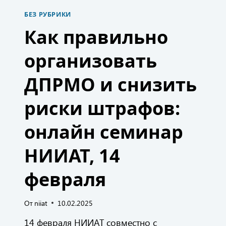
64-
БЕЗ РУБРИКИ
903
ПО
Как правильно
ИСКОВОМУ
ЗАЯВЛЕНИЮ
организовать
ООО
«ПРМО.ОНЛАЙН»
К
ДПРМО и снизить
ОАО
«НИИАТ»
риски штрафов:
онлайн семинар
НИИАТ, 14
февраля
От
niiat
10.02.2025
14 февраля НИИАТ совместно с