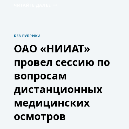
УТОЧНЕНИЕ
ЧИТАЙТЕ ДАЛЕЕ
ТРЕБОВАНИЙ
К
МЕДИЦИНСКИМ
ИЗДЕЛИЯМ,
ОБЕСПЕЧИВАЮЩИМ
БЕЗ РУБРИКИ
АВТОМАТИЗИРОВАННУЮ
ДИСТАНЦИОННУЮ
ОАО «НИИАТ»
ПЕРЕДАЧУ
ИНФОРМАЦИИ
провел сессию по
О
СОСТОЯНИИ
ЗДОРОВЬЯ
вопросам
РАБОТНИКОВ
И
дистанционных
ДИСТАНЦИОННЫЙ
КОНТРОЛЬ
СОСТОЯНИЯ
медицинских
ИХ
ЗДОРОВЬЯ
осмотров