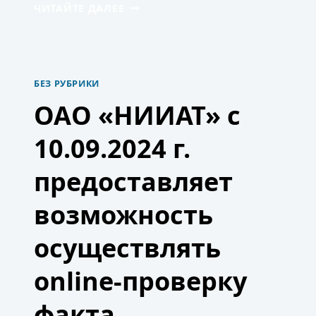
С
ЧИТАЙТЕ ДАЛЕЕ
16
ПО
18
ОКТЯБРЯ
В
БЕЗ РУБРИКИ
Г.
СОЧИ
ОАО «НИИАТ» с
ПРОШЛА
НАУЧНО-
10.09.2024 г.
ПРАКТИЧЕСКАЯ
КОНФЕРЕНЦИЯ
«ОСОБЕННОСТИ
предоставляет
ДИСТАНЦИОННЫХ
ПРЕДРЕЙСОВЫХ
возможность
МЕДИЦИНСКИХ
ОСМОТРОВ
ВОДИТЕЛЕЙ
осуществлять
ТРАНСПОРТНЫХ
СРЕДСТВ,
online-проверку
НАПРАВЛЕННЫХ
НА
ОБЕСПЕЧЕНИЕ
факта
БЕЗОПАСНОСТИ