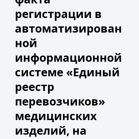
ДОРОЖНОГО
регистрации в
ДВИЖЕНИЯ.
ПРАКТИЧЕСКИЕ
ВОПРОСЫ
автоматизирован
ОБЕСПЕЧЕНИЯ
ЭФФЕКТИВНОСТИ
ной
И
ДОСТОВЕРНОСТИ
РЕЗУЛЬТАТОВ
информационной
МЕДИЦИНСКИХ
ОСМОТРОВ».
системе «Единый
реестр
перевозчиков»
медицинских
изделий, на