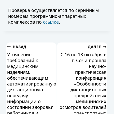
Проверка осуществляется по серийным
номерам программно-аппаратных
комплексов по
ссылке
.
Навигация
НАЗАД
ДАЛЕЕ
Уточнение
С 16 по 18 октября в
по
требований к
г. Сочи прошла
медицинским
научно-
записям
изделиям,
практическая
обеспечивающим
конференция
автоматизированную
«Особенности
дистанционную
дистанционных
передачу
предрейсовых
информации о
медицинских
состоянии здоровья
осмотров водителей
работников и
транспортных